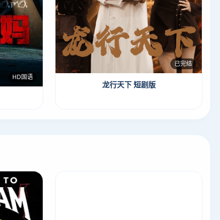
已完结
HD国语
龙行天下 短剧版