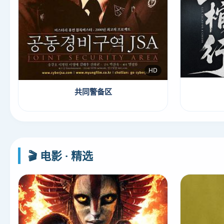
HD
共同警备区
🎬 电影 · 精选