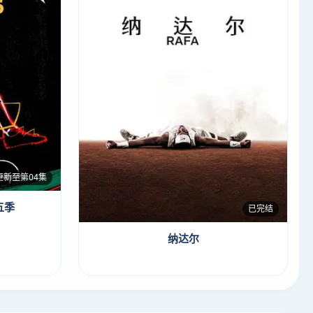
更新至第04集
五季
已完结
纳达尔