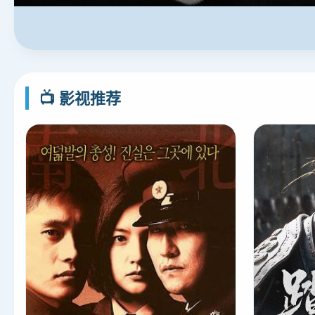
🍚 米米精选 · 阿凡达：火与烬
📺 影视推荐