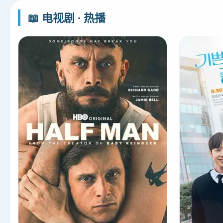
📖 电视剧 · 热播