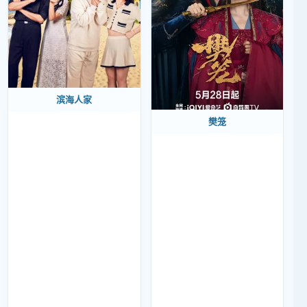
滨海人家
樊笼