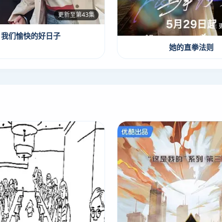
更新至第43集
我们愉快的好日子
她的直拳法则